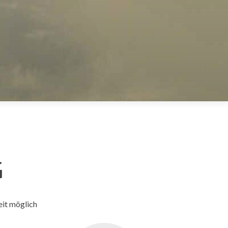
G
eit möglich