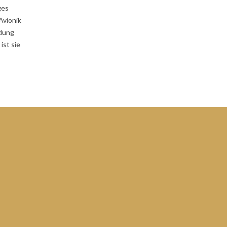
ges
Avionik
ldung
ist sie